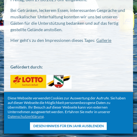
Bei Getränken, leckerem Essen, interessanten Gespräche und
musikalischer Unterhaltung konnten wir uns bei unseren
Gästen für die Unterstützung bedanken und auf das fertig
gestellte Gelände anstoßen.
Hier geht's zu den Impressionen dieses Tages:
Gallerie
Gefördert durch:
Zurück
Diese Webseite verwendet Cookies zur Auswertung der Aufrufe. Sie haben
auf dieser Webseite die Möglichkeit personenbezogene Daten zu
übermitteln. Ihr Besuch auf dieser Webseite kann von externen
Unternehmen ausgewertet werden. Erfahren Sie mehr in unserer
Datenschutzerklärung
.