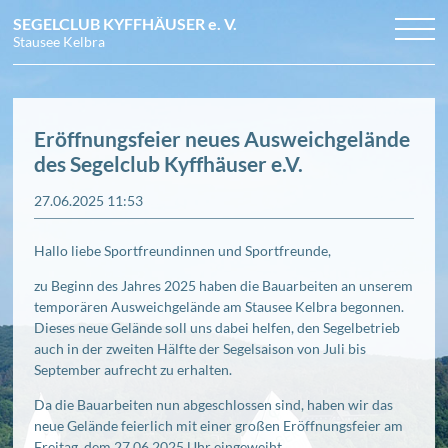
SEGELCLUB KYFFHÄUSER
e. V.
Stausee Kelbra
Navigation
NEWS
TERMINE
überspringen
CLUB
Arbeitseinsätze
BILDER
Veranstaltungen
Grundkurs Jollensegeln
Eröffnungsfeier neues Ausweichgelände
DOWNLOADS
Regattatermine
Mitglied werden
Regattafotos
ANFAHRT
Ausschreibungen
Vereinsgeschichte
Vereinsleben
KONTAKT
des Segelclub Kyffhäuser e.V.
Unsere Boote
Törnfotos
Revier
Vorstand und Beirat
27.06.2025 11:53
Regeln für vereinsinterne Regatten
Hallo liebe Sportfreundinnen und Sportfreunde,
zu Beginn des Jahres 2025 haben die Bauarbeiten an unserem
temporären Ausweichgelände am Stausee Kelbra begonnen.
Dieses neue Gelände soll uns dabei helfen, den Segelbetrieb
auch in der zweiten Hälfte der Segelsaison von Juli bis
September aufrecht zu erhalten.
Da die Bauarbeiten nun abgeschlossen sind, haben wir das
neue Gelände feierlich mit einer großen Eröffnungsfeier am
Freitag, dem 27.06.2025 Uhr eingeweiht.