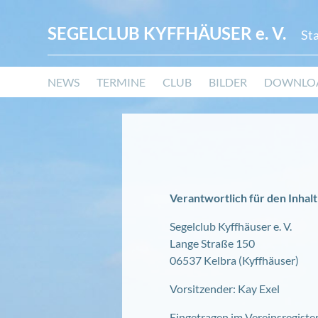
SEGELCLUB KYFFHÄUSER
e. V.
St
Navigation
NEWS
TERMINE
CLUB
BILDER
DOWNLO
überspringen
Verantwortlich für den Inhalt
Segelclub Kyffhäuser e. V.
Lange Straße 150
06537 Kelbra (Kyffhäuser)
Vorsitzender: Kay Exel
Eingetragen im Vereinsregiste