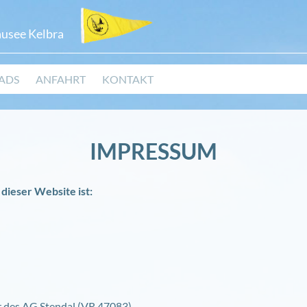
ausee Kelbra
ADS
ANFAHRT
KONTAKT
IMPRESSUM
 dieser Website ist:
r des AG Stendal (VR 47083)