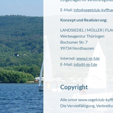
E-Mail:
info@segelclub-kyffha
Konzept und Realisierung:
LANDSIEDEL | MÜLLER | F
Werbeagentur Thüringen
Bochumer Str. 7
99734 Nordhausen
Internet:
www.l-m-f.de
E-Mail:
info@l-m-f.de
Copyright
Alle unter www.segelclub-kyff
Die Vervielfältigung, Verbreit