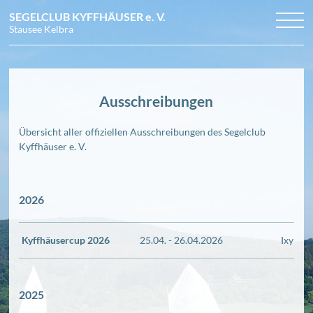
SEGELCLUB KYFFHÄUSER
e. V.
Stausee Kelbra
Navigation
NEWS
TERMINE
überspringen
CLUB
Arbeitseinsätze
BILDER
Veranstaltungen
Grundkurs Jollensegeln
DOWNLOADS
Ausschreibungen
Regattatermine
Mitglied werden
Regattafotos
ANFAHRT
Ausschreibungen
Vereinsgeschichte
Vereinsleben
KONTAKT
Unsere Boote
Törnfotos
Revier
Übersicht aller offiziellen Ausschreibungen des Segelclub
Vorstand und Beirat
Regeln für vereinsinterne Regatten
Kyffhäuser e. V.
2026
Kyffhäusercup 2026
25.04. - 26.04.2026
Ixylon 
2025