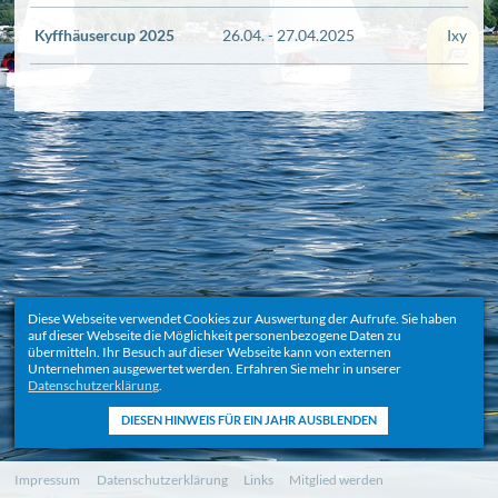
Kyffhäusercup 2025
26.04. - 27.04.2025
Ixylon 
Diese Webseite verwendet Cookies zur Auswertung der Aufrufe. Sie haben
auf dieser Webseite die Möglichkeit personenbezogene Daten zu
übermitteln. Ihr Besuch auf dieser Webseite kann von externen
Unternehmen ausgewertet werden. Erfahren Sie mehr in unserer
Datenschutzerklärung
.
Navigation
Impressum
Datenschutzerklärung
Links
Mitglied werden
überspringen