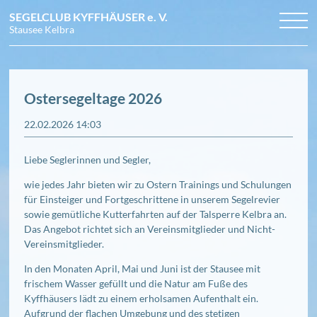
SEGELCLUB KYFFHÄUSER
e. V.
Stausee Kelbra
Navigation
NEWS
TERMINE
überspringen
CLUB
Arbeitseinsätze
BILDER
Veranstaltungen
Grundkurs Jollensegeln
Ostersegeltage 2026
DOWNLOADS
Regattatermine
Mitglied werden
Regattafotos
ANFAHRT
Ausschreibungen
Vereinsgeschichte
Vereinsleben
KONTAKT
Unsere Boote
Törnfotos
22.02.2026 14:03
Revier
Vorstand und Beirat
Regeln für vereinsinterne Regatten
Liebe Seglerinnen und Segler,
wie jedes Jahr bieten wir zu Ostern Trainings und Schulungen
für Einsteiger und Fortgeschrittene in unserem Segelrevier
sowie gemütliche Kutterfahrten auf der Talsperre Kelbra an.
Das Angebot richtet sich an Vereinsmitglieder und Nicht-
Vereinsmitglieder.
In den Monaten April, Mai und Juni ist der Stausee mit
frischem Wasser gefüllt und die Natur am Fuße des
Kyffhäusers lädt zu einem erholsamen Aufenthalt ein.
Aufgrund der flachen Umgebung und des stetigen