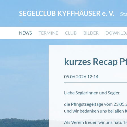
SEGELCLUB KYFFHÄUSER
e. V.
St
Navigation
NEWS
TERMINE
CLUB
BILDER
DOWNLO
überspringen
kurzes Recap P
05.06.2026 12:14
Liebe Seglerinnen und Segler,
die Pfingstsegeltage vom 23.05
und wir bedanken uns bei allen 
Als Verein freuen wir uns natürli