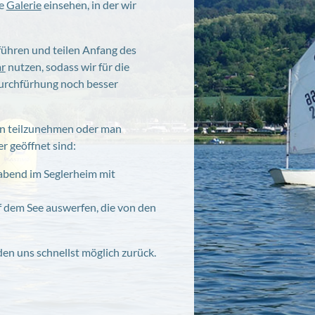
re
Galerie
einsehen, in der wir
führen und teilen Anfang des
r
nutzen, sodass wir für die
Durchfürhung noch besser
ben teilzunehmen oder man
r geöffnet sind:
abend im Seglerheim mit
 dem See auswerfen, die von den
en uns schnellst möglich zurück.