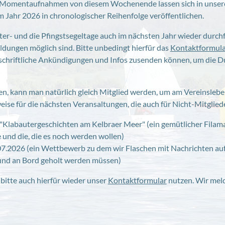
ige Momentaufnahmen von diesem Wochenende lassen sich in unse
Jahr 2026 in chronologischer Reihenfolge veröffentlichen.
ster- und die Pfingstsegeltage auch im nächsten Jahr wieder durch
dungen möglich sind. Bitte unbedingt hierfür das
Kontaktformula
schriftliche Ankündigungen und Infos zusenden können, um die 
zen, kann man natürlich gleich Mitglied werden, um am Vereinsle
ise für die nächsten Veransaltungen, die auch für Nicht-Mitgliede
Klabautergeschichten am Kelbraer Meer" (ein gemütlicher Filam
 und die, die es noch werden wollen)
7.2026 (ein Wettbewerb zu dem wir Flaschen mit Nachrichten auf
nd an Bord geholt werden müssen)
 bitte auch hierfür wieder unser
Kontaktformular
nutzen. Wir meld