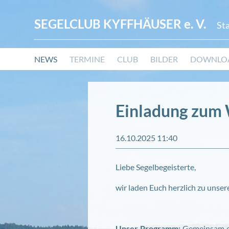
SEGELCLUB KYFFHÄUSER
e. V.
St
Navigation
NEWS
TERMINE
CLUB
BILDER
DOWNLO
überspringen
Einladung zum
16.10.2025 11:40
Liebe Segelbegeisterte,
wir laden Euch herzlich zu unse
Unser Programm:
Gemeinsam er