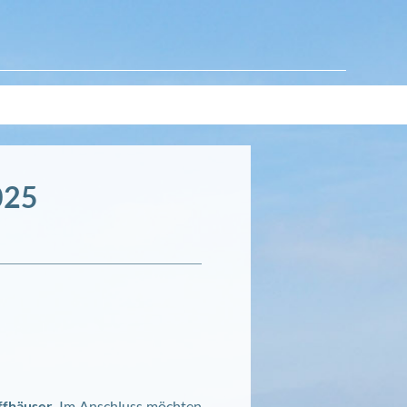
025
ffhäuser
. Im Anschluss möchten