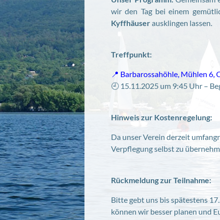
wir den Tag bei einem gemütl
Kyffhäuser
ausklingen lassen.
Treffpunkt:
📍 Barbarossahöhle, Mühlen 6, 
🕘 15.11.2025 um 9:45 Uhr – Be
Hinweis zur Kostenregelung:
Da unser Verein derzeit umfangre
Verpflegung selbst zu überneh
Rückmeldung zur Teilnahme:
Bitte gebt uns bis spätestens 1
können wir besser planen und E