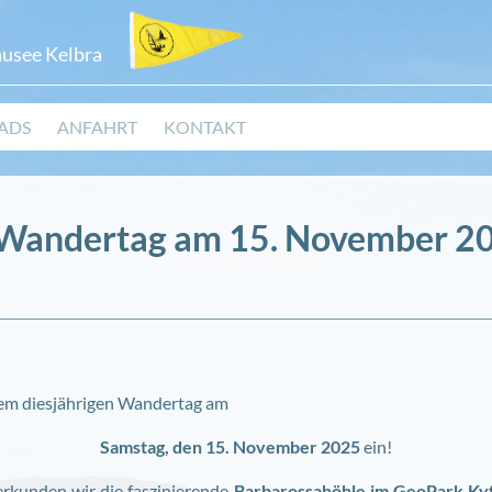
ausee Kelbra
ADS
ANFAHRT
KONTAKT
 Wandertag am 15. November 2
rem diesjährigen Wandertag am
Samstag, den 15. November 2025
ein!
kunden wir die faszinierende
Barbarossahöhle im GeoPark Ky