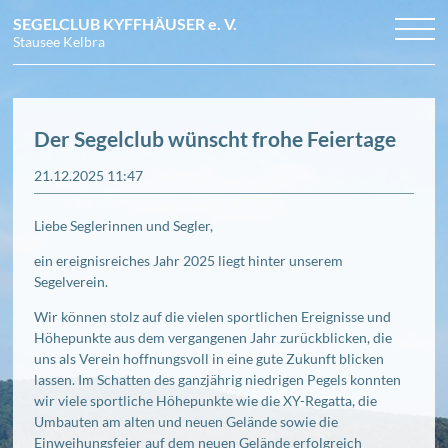
SEGELCLUB KYFFHÄUSER
e. V.
Stausee Kelbra
Navigation
NEWS
TERMINE
überspringen
CLUB
Arbeitseinsätze
BILDER
Veranstaltungen
Grundkurs Jollensegeln
Der Segelclub wünscht frohe Feiertage
DOWNLOADS
Regattatermine
Mitglied werden
Regattafotos
ANFAHRT
Ausschreibungen
Vereinsgeschichte
Vereinsleben
KONTAKT
Unsere Boote
Törnfotos
21.12.2025 11:47
Revier
Vorstand und Beirat
Regeln für vereinsinterne Regatten
Liebe Seglerinnen und Segler,
ein ereignisreiches Jahr 2025 liegt hinter unserem
Segelverein.
Wir können stolz auf die vielen sportlichen Ereignisse und
Höhepunkte aus dem vergangenen Jahr zurückblicken, die
uns als Verein hoffnungsvoll in eine gute Zukunft blicken
lassen. Im Schatten des ganzjährig niedrigen Pegels konnten
wir viele sportliche Höhepunkte wie die XY-Regatta, die
Umbauten am alten und neuen Gelände sowie die
Einweihungsfeier auf dem neuen Gelände erfolgreich